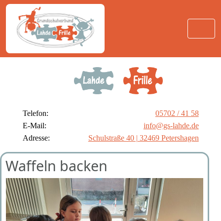
Telefon:
05702 / 41 58
E-Mail:
info@gs-lahde.de
Adresse:
Schulstraße 40 | 32469 Petershagen
Waffeln backen